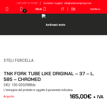
Vai
< RETURN TO HOME
Customer support: info@andreanigroup.com
al
IT
EN
ITALIA
SideMenu
contenuto
0
STELI FORCELLA
TNK FORK TUBE LIKE ORIGINAL – 37 – L.
585 – CHROMED
SKU: 100-0050988dx
L'immagine del prodotto in oggetto è puramente indicativa
165,00
€
+ IVA
Acquista