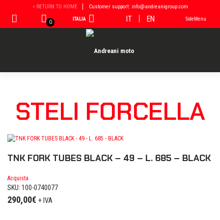
Vai
< RETURN TO HOME
Customer support: info@andreanigroup.com
al
IT
EN
ITALIA
SideMenu
contenuto
0
STELI FORCELLA
TNK FORK TUBES BLACK – 49 – L. 685 – BLACK
Acquista
SKU: 100-0740077
290,00
€
+ IVA