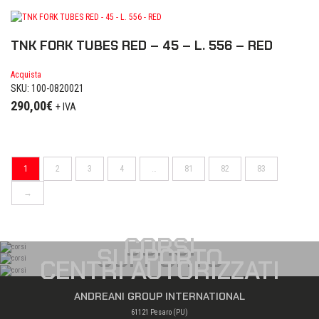
TNK FORK TUBES RED – 45 – L. 556 – RED
Acquista
SKU: 100-0820021
290,00
€
+ IVA
1
2
3
4
…
81
82
83
→
CORSI
SUPPORTO
CENTRI AUTORIZZATI
ANDREANI GROUP INTERNATIONAL
61121 Pesaro (PU)