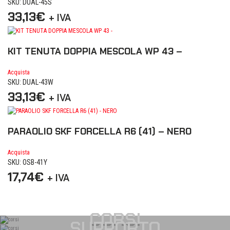
SKU: DUAL-45S
33,13
€
+ IVA
KIT TENUTA DOPPIA MESCOLA WP 43 –
Acquista
SKU: DUAL-43W
33,13
€
+ IVA
PARAOLIO SKF FORCELLA R6 (41) – NERO
Acquista
SKU: OSB-41Y
17,74
€
+ IVA
CORSI
SUPPORTO