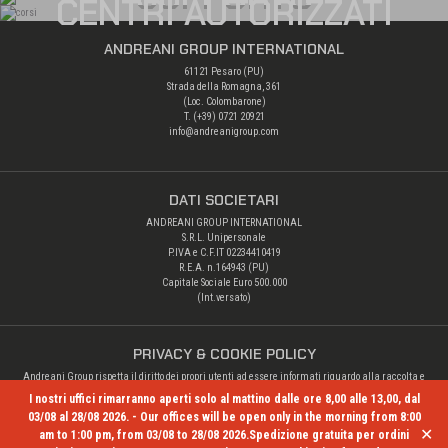
CENTRI AUTORIZZATI
ANDREANI GROUP INTERNATIONAL
61121 Pesaro (PU)
Strada della Romagna, 361
(Loc. Colombarone)
T. (+39)
0721 20921
info@andreanigroup.com
DATI SOCIETARI
ANDREANI GROUP INTERNATIONAL
S.R.L. Unipersonale
P.IVA e C.F.IT 02234410419
R.E.A. n.164943 (PU)
Capitale Sociale Euro 500.000
(Int.versato)
PRIVACY & COOKIE POLICY
Andreani Group rispetta il diritto dei propri utenti ad essere informati riguardo alla raccolta e
alle altre operazioni di trattamento dei loro dati personali.
I nostri uffici rimarranno aperti solo al mattino dalle ore 8,00 alle 13,00, dal
Privacy Policy
03/08 al 28/08 2026. - Our offices will be open only in the morning from 8:00
✕
am to 1:00 pm, from 03/08 to 28/08 2026.Spedizione gratuita per ordini