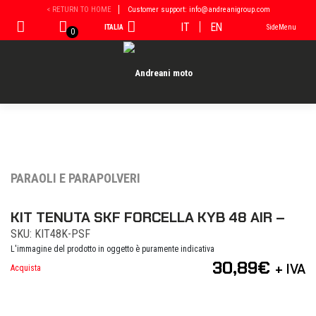
Vai
< RETURN TO HOME
Customer support: info@andreanigroup.com
al
IT
EN
ITALIA
SideMenu
contenuto
0
PARAOLI E PARAPOLVERI
KIT TENUTA SKF FORCELLA KYB 48 AIR –
SKU: KIT48K-PSF
L'immagine del prodotto in oggetto è puramente indicativa
30,89
€
+ IVA
Acquista