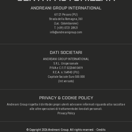
ANDREANI GROUP INTERNATIONAL
61121 Pesaro (PU)
Strada della Romagna, 361
(Loc. Colombarone)
T. (+39)
0721 20921
info@andreanigroup.com
DATI SOCIETARI
ANDREANI GROUP INTERNATIONAL
S.R.L. Unipersonale
P.IVA e C.F.IT 02234410419
R.E.A. n.164943 (PU)
Capitale Sociale Euro 500.000
(Int.versato)
PRIVACY & COOKIE POLICY
Andreani Group rispetta il diritto dei propri utenti ad essere informati riguardo alla raccolta e
alle altre operazioni di trattamento dei loro dati personali.
Privacy Policy
© Copyright 2026 Andreani Group. All rights reserved.
- Credits