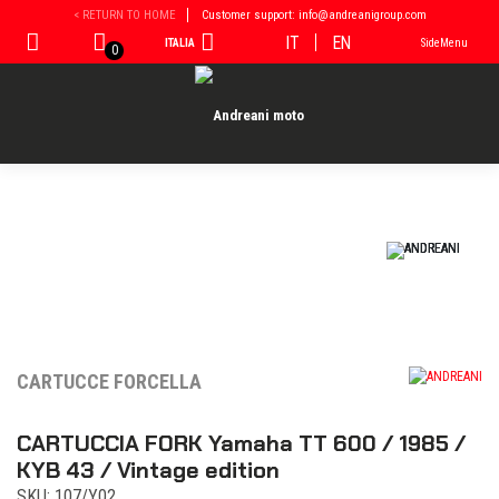
Vai
< RETURN TO HOME
Customer support: info@andreanigroup.com
al
IT
EN
ITALIA
SideMenu
contenuto
0
CARTUCCE FORCELLA
CARTUCCIA FORK Yamaha TT 600 / 1985 /
KYB 43 / Vintage edition
SKU: 107/Y02