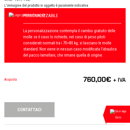
L'immagine del prodotto in oggetto è puramente indicativa
PERSONALIZZABILE
La personalizzazione contempla il cambio gratuito delle
molle se il caso lo richiede, nel caso di peso piloti
considerati normali tra i 70>80 kg, si lasciano le molle
standard. Non viene in nessun caso modificata l'idraulica
del pacco lamellare, che rimane quella di origine.
760,00
€
+ IVA
Acquista
CONTATTACI
Corsi