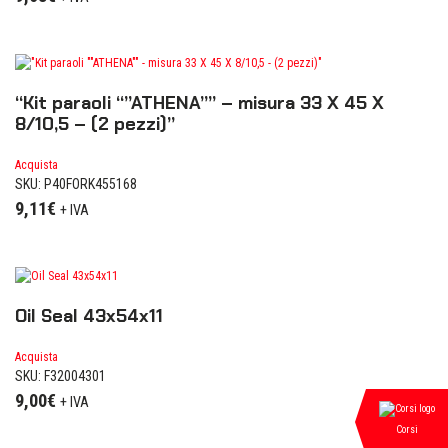
“Kit paraoli “”ATHENA”” – misura 33 X 45 X
8/10,5 – (2 pezzi)”
Acquista
SKU: P40FORK455168
9,11
€
+ IVA
Oil Seal 43x54x11
Acquista
SKU: F32004301
9,00
€
+ IVA
Corsi