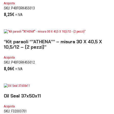
Acquista
SKU: P40FORK455013
8,25
€
+ IVA
“Kit paraoli “”ATHENA”” – misura 30 X 40,5 X
10,5/12 – (2 pezzi)”
Acquista
SKU: P40FORK455012
8,06
€
+ IVA
Oil Seal 37x50x11
Acquista
SKU: F32003701