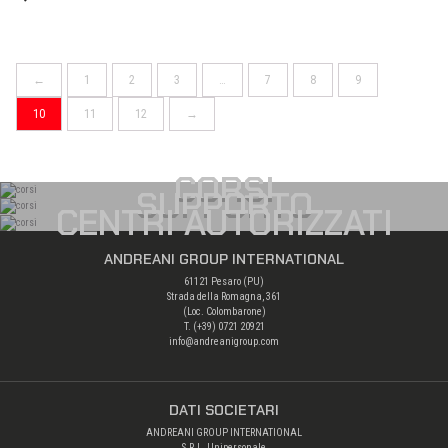
←
1
2
3
…
7
8
9
10
11
12
→
CORSI
SUPPORTO
CENTRI AUTORIZZATI
ANDREANI GROUP INTERNATIONAL
61121 Pesaro (PU)
Strada della Romagna, 361
(Loc. Colombarone)
T. (+39)
0721 20921
info@andreanigroup.com
DATI SOCIETARI
ANDREANI GROUP INTERNATIONAL
S.R.L. Unipersonale